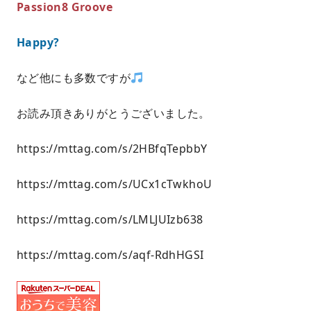
Passion8 Groove
Happy?
など他にも多数ですが
お読み頂きありがとうございました。
https://mttag.com/s/2HBfqTepbbY
https://mttag.com/s/UCx1cTwkhoU
https://mttag.com/s/LMLJUIzb638
https://mttag.com/s/aqf-RdhHGSI